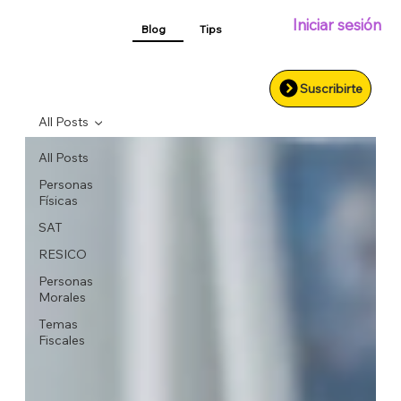
Iniciar sesión
Blog
Tips
Suscribirte
All Posts
All Posts
Personas
Físicas
SAT
RESICO
Personas
Morales
Temas
Fiscales