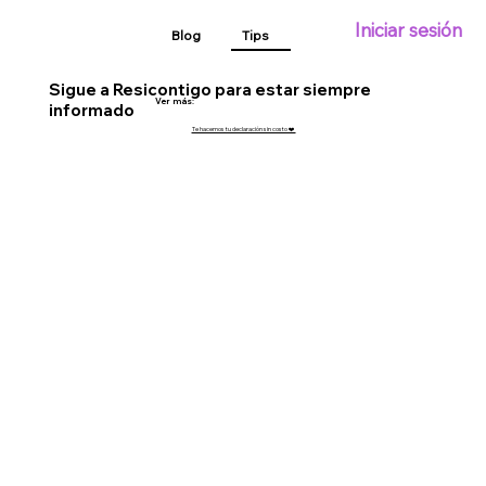
Iniciar sesión
Blog
Tips
Sigue a Resicontigo para estar siempre
Ver más:
informado
Te hacemos tu declaración sin costo ❤️