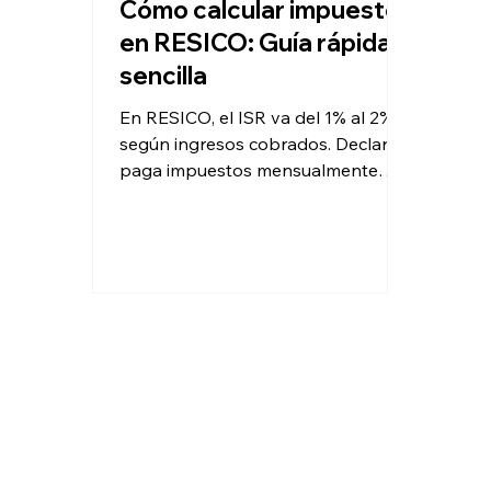
Cómo calcular impuestos
en RESICO: Guía rápida y
sencilla
En RESICO, el ISR va del 1% al 2%
según ingresos cobrados. Declara y
paga impuestos mensualmente
antes del día 17 para cumplir con el
SAT.