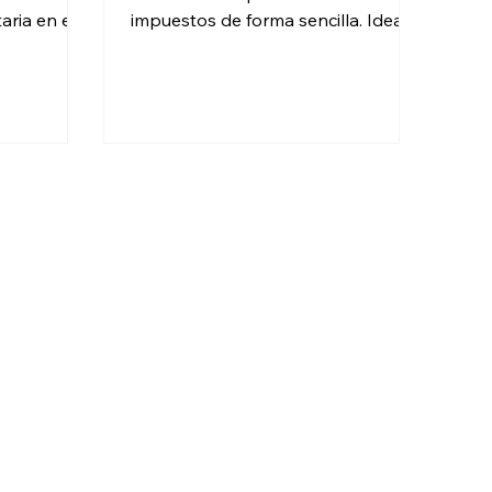
ria en el
impuestos de forma sencilla. Ideal
 diferencias
para emprendedores y pequeños
pagaste de
negocios con ingresos de hasta 3.5
vitar
millones al año, gracias a sus tasas
preferenciales del SAT.