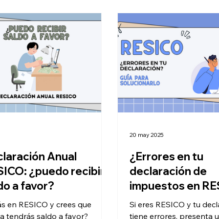
20 may 2025
laración Anual
¿Errores en tu
ICO: ¿puedo recibir
declaración de
do a favor?
impuestos en R
Aquí te decimos 
ás en RESICO y crees que
Si eres RESICO y tu decl
hacer
a tendrás saldo a favor?
tiene errores, presenta 