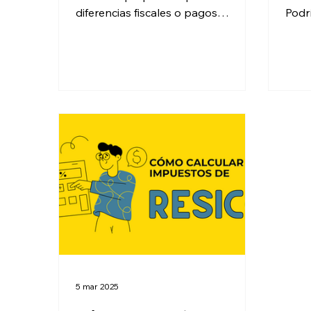
diferencias fiscales o pagos
Podr
innecesarios y aprende qué revisar
Desc
en tus CFDI, ingresos, declaraciones
decl
y obligaciones.
sí p
5 mar 2025