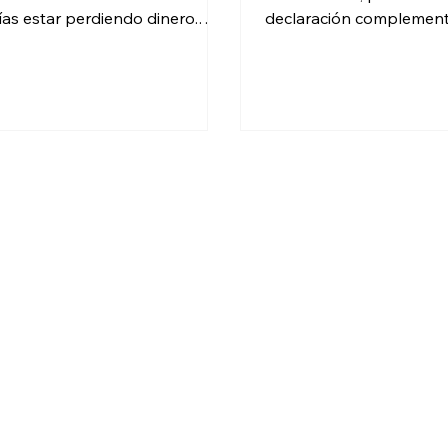
ías estar perdiendo dinero.
declaración complementa
ubre cómo funciona la
SAT. Corrige datos, paga
aración anual y cuándo el SAT
o solicita devolución si 
uede devolverte ISR.
más. Actúa rápido para e
multas.