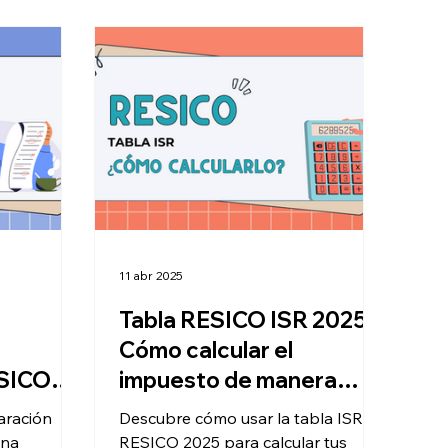
11 abr 2025
Tabla RESICO ISR 2025:
Cómo calcular el
ESICO?
impuesto de manera
qué
sencilla
aración
Descubre cómo usar la tabla ISR
una
RESICO 2025 para calcular tus